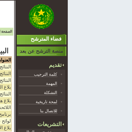
الصفحة ا
فضاء المترشح
البي
منصة الترشح عن بعد
العنوا
تقديم
النتائج
النتائج
كلمة الترحيب
النتائج
المهمة
بلاغ ا
التشكلة
النتائ
بلاغ ه
لمحة تاريخية
اللائح
للاتصال بنا
برنامج
لوائح 
التشريعات
بلاغ ال