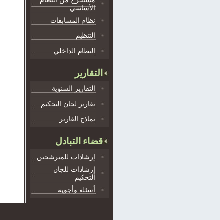
مستخرج من النظام
الأساسي
نظام المسابقات
التنظيم
النظام الداخلي
التقارير
التقارير السنوية
تقارير لجان التحكيم
نماذج القارير
قضاء التبادل
إرشادات للمترشحين
إرشادات للجان
التحكيم
أسئلة وأجوية