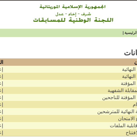
لرئيسية
|
انات
ن
ال
 النهائية
إع
 النهائية
إع
 المؤقتة
إع
لمقابلة الشفهية
إع
ج المؤقتة للناجحين
إع
ام
إع
ة النهائية للمترشحين
إع
 الامتحان
إع
قابلية الملفات
إع
افتتاح
إع